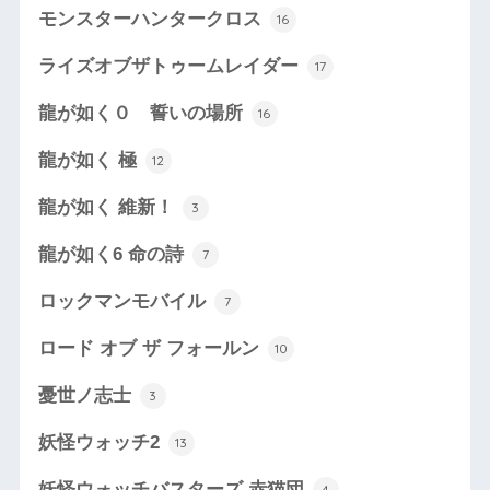
モンスターハンタークロス
16
ライズオブザトゥームレイダー
17
龍が如く０ 誓いの場所
16
龍が如く 極
12
龍が如く 維新！
3
龍が如く6 命の詩
7
ロックマンモバイル
7
ロード オブ ザ フォールン
10
憂世ノ志士
3
妖怪ウォッチ2
13
妖怪ウォッチバスターズ 赤猫団
4