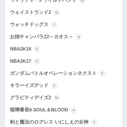
ウィッチャー3 ワイルドハント
15
ウェイストランド2
15
ウォッチドッグス
7
お姉チャンバラZ2～カオス～
6
NBA2K16
2
NBA2K17
3
ガンダムバトルオペレーションネクスト
5
キラーイズデッド
3
グラビティデイズ2
10
喧嘩番長6 SOUL＆BLOOD
4
剣と魔法のログレス いにしえの女神
2