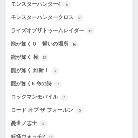
モンスターハンター4
6
モンスターハンタークロス
16
ライズオブザトゥームレイダー
17
龍が如く０ 誓いの場所
16
龍が如く 極
12
龍が如く 維新！
3
龍が如く6 命の詩
7
ロックマンモバイル
7
ロード オブ ザ フォールン
10
憂世ノ志士
3
妖怪ウォッチ2
13