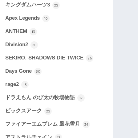
キングダムハーツ3
22
Apex Legends
10
ANTHEM
13
Division2
20
SEKIRO: SHADOWS DIE TWICE
26
Days Gone
30
rage2
13
ドラえもん のび太の牧場物語
17
ピックスアーク
22
ファイアーエムブレム 風花雪月
34
アストラルチェイン
13