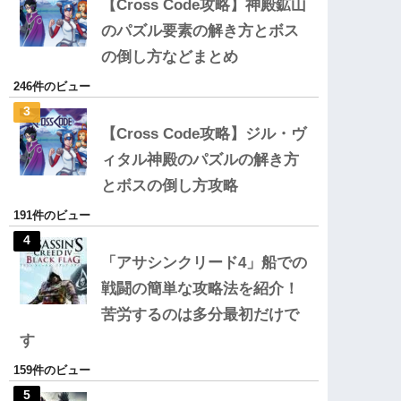
【Cross Code攻略】神殿鉱山
のパズル要素の解き方とボス
の倒し方などまとめ
246件のビュー
【Cross Code攻略】ジル・ヴ
ィタル神殿のパズルの解き方
とボスの倒し方攻略
191件のビュー
「アサシンクリード4」船での
戦闘の簡単な攻略法を紹介！
苦労するのは多分最初だけで
す
159件のビュー