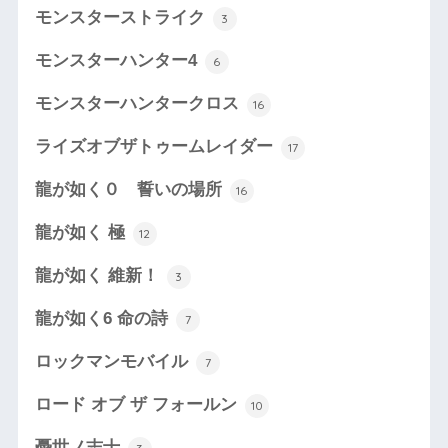
モンスターストライク
3
モンスターハンター4
6
モンスターハンタークロス
16
ライズオブザトゥームレイダー
17
龍が如く０ 誓いの場所
16
龍が如く 極
12
龍が如く 維新！
3
龍が如く6 命の詩
7
ロックマンモバイル
7
ロード オブ ザ フォールン
10
憂世ノ志士