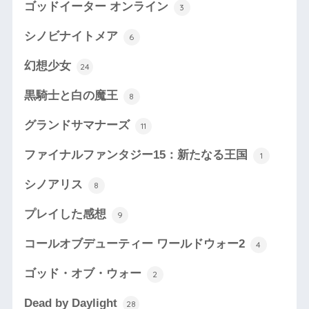
ゴッドイーター オンライン
3
シノビナイトメア
6
幻想少女
24
黒騎士と白の魔王
8
グランドサマナーズ
11
ファイナルファンタジー15：新たなる王国
1
シノアリス
8
プレイした感想
9
コールオブデューティー ワールドウォー2
4
ゴッド・オブ・ウォー
2
Dead by Daylight
28