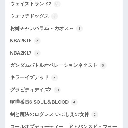
ウェイストランド2
15
ウォッチドッグス
7
お姉チャンバラZ2～カオス～
6
NBA2K16
2
NBA2K17
3
ガンダムバトルオペレーションネクスト
5
キラーイズデッド
3
グラビティデイズ2
10
喧嘩番長6 SOUL＆BLOOD
4
剣と魔法のログレス いにしえの女神
2
コールオブデューティー アドバンスド・ウォー