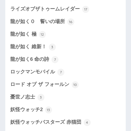
ライズオブザトゥームレイダー
17
龍が如く０ 誓いの場所
16
龍が如く 極
12
龍が如く 維新！
3
龍が如く6 命の詩
7
ロックマンモバイル
7
ロード オブ ザ フォールン
10
憂世ノ志士
3
妖怪ウォッチ2
13
妖怪ウォッチバスターズ 赤猫団
4