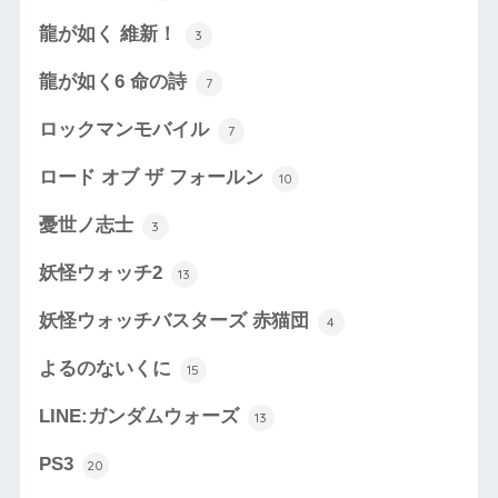
龍が如く 維新！
3
龍が如く6 命の詩
7
ロックマンモバイル
7
ロード オブ ザ フォールン
10
憂世ノ志士
3
妖怪ウォッチ2
13
妖怪ウォッチバスターズ 赤猫団
4
よるのないくに
15
LINE:ガンダムウォーズ
13
PS3
20