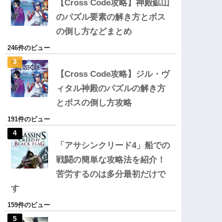
【Cross Code攻略】神殿鉱山
のパズル要素の解き方とボス
の倒し方などまとめ
246件のビュー
【Cross Code攻略】ジル・ヴ
ィタル神殿のパズルの解き方
とボスの倒し方攻略
191件のビュー
「アサシンクリード4」船での
戦闘の簡単な攻略法を紹介！
苦労するのは多分最初だけで
す
159件のビュー