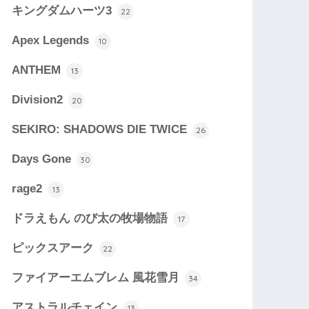
キングダムハーツ3
22
Apex Legends
10
ANTHEM
13
Division2
20
SEKIRO: SHADOWS DIE TWICE
26
Days Gone
30
rage2
13
ドラえもん のび太の牧場物語
17
ピックスアーク
22
ファイアーエムブレム 風花雪月
34
アストラルチェイン
13