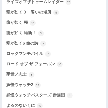
ライズオブザトゥームレイダー
17
龍が如く０ 誓いの場所
16
龍が如く 極
12
龍が如く 維新！
3
龍が如く6 命の詩
7
ロックマンモバイル
7
ロード オブ ザ フォールン
10
憂世ノ志士
3
妖怪ウォッチ2
13
妖怪ウォッチバスターズ 赤猫団
4
よるのないくに
15