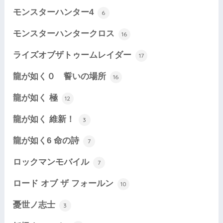
モンスターハンター4
6
モンスターハンタークロス
16
ライズオブザトゥームレイダー
17
龍が如く０ 誓いの場所
16
龍が如く 極
12
龍が如く 維新！
3
龍が如く6 命の詩
7
ロックマンモバイル
7
ロード オブ ザ フォールン
10
憂世ノ志士
3