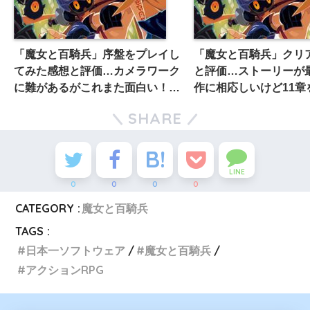
「魔女と百騎兵」序盤をプレイし
「魔女と百騎兵」クリ
てみた感想と評価…カメラワーク
と評価…ストーリーが
に難があるがこれまた面白い！そ
作に相応しいけど11章
して百騎兵が可愛い！
する際だけは注意!!
SHARE
LINE
0
0
0
0
CATEGORY :
魔女と百騎兵
TAGS :
日本一ソフトウェア
魔女と百騎兵
アクションRPG