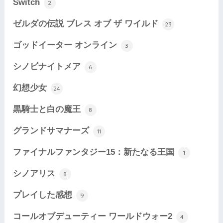
Switch
2
ゼルダの伝説 ブレス オブ ザ ワイルド
23
ゴッドイーター オンライン
3
シノビナイトメア
6
幻想少女
24
黒騎士と白の魔王
8
グランドサマナーズ
11
ファイナルファンタジー15：新たなる王国
1
シノアリス
8
プレイした感想
9
コールオブデューティー ワールドウォー2
4