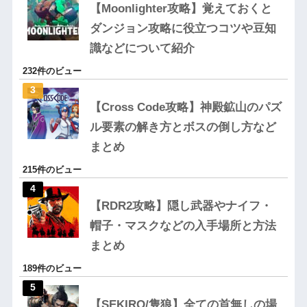
【Moonlighter攻略】覚えておくと
ダンジョン攻略に役立つコツや豆知
識などについて紹介
232件のビュー
【Cross Code攻略】神殿鉱山のパズ
ル要素の解き方とボスの倒し方など
まとめ
215件のビュー
【RDR2攻略】隠し武器やナイフ・
帽子・マスクなどの入手場所と方法
まとめ
189件のビュー
【SEKIRO/隻狼】全ての首無しの場