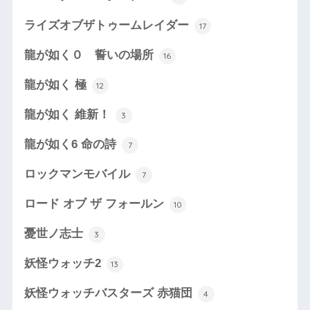
ライズオブザトゥームレイダー
17
龍が如く０ 誓いの場所
16
龍が如く 極
12
龍が如く 維新！
3
龍が如く6 命の詩
7
ロックマンモバイル
7
ロード オブ ザ フォールン
10
憂世ノ志士
3
妖怪ウォッチ2
13
妖怪ウォッチバスターズ 赤猫団
4