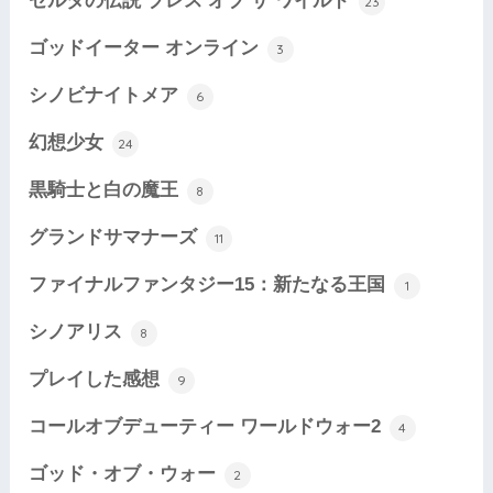
ゼルダの伝説 ブレス オブ ザ ワイルド
23
ゴッドイーター オンライン
3
シノビナイトメア
6
幻想少女
24
黒騎士と白の魔王
8
グランドサマナーズ
11
ファイナルファンタジー15：新たなる王国
1
シノアリス
8
プレイした感想
9
コールオブデューティー ワールドウォー2
4
ゴッド・オブ・ウォー
2