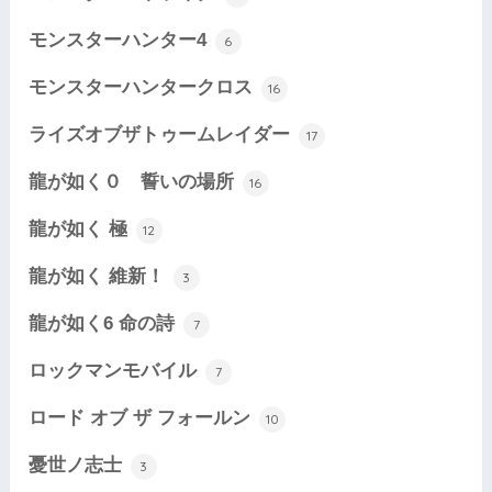
モンスターハンター4
6
モンスターハンタークロス
16
ライズオブザトゥームレイダー
17
龍が如く０ 誓いの場所
16
龍が如く 極
12
龍が如く 維新！
3
龍が如く6 命の詩
7
ロックマンモバイル
7
ロード オブ ザ フォールン
10
憂世ノ志士
3