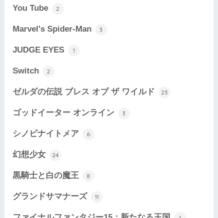
You Tube
2
Marvel's Spider-Man
3
JUDGE EYES
1
Switch
2
ゼルダの伝説 ブレス オブ ザ ワイルド
23
ゴッドイーター オンライン
3
シノビナイトメア
6
幻想少女
24
黒騎士と白の魔王
8
グランドサマナーズ
11
ファイナルファンタジー15：新たなる王国
1