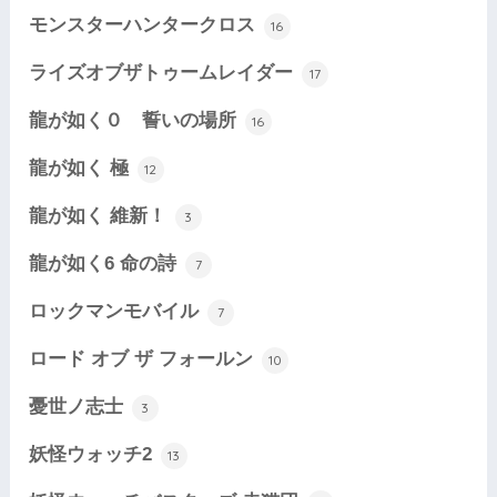
モンスターハンタークロス
16
ライズオブザトゥームレイダー
17
龍が如く０ 誓いの場所
16
龍が如く 極
12
龍が如く 維新！
3
龍が如く6 命の詩
7
ロックマンモバイル
7
ロード オブ ザ フォールン
10
憂世ノ志士
3
妖怪ウォッチ2
13