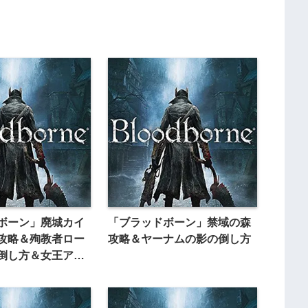
ボーン」廃城カイ
「ブラッドボーン」禁域の森
攻略＆殉教者ロー
攻略＆ヤーナムの影の倒し方
倒し方＆女王アン
ベント