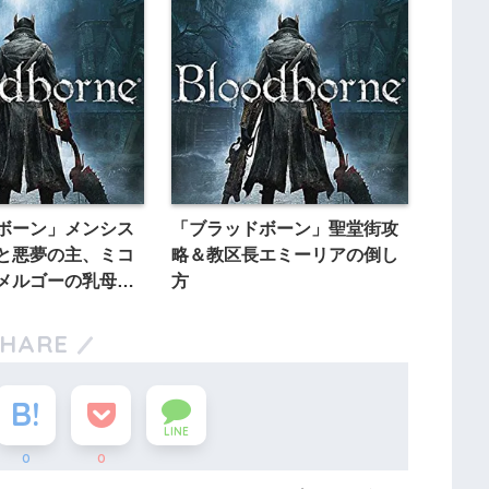
ボーン」メンシス
「ブラッドボーン」聖堂街攻
と悪夢の主、ミコ
略＆教区長エミーリアの倒し
メルゴーの乳母の
方
SHARE
LINE
0
0