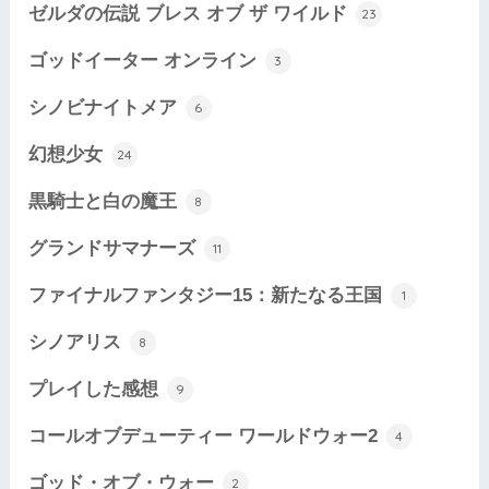
ゼルダの伝説 ブレス オブ ザ ワイルド
23
ゴッドイーター オンライン
3
シノビナイトメア
6
幻想少女
24
黒騎士と白の魔王
8
グランドサマナーズ
11
ファイナルファンタジー15：新たなる王国
1
シノアリス
8
プレイした感想
9
コールオブデューティー ワールドウォー2
4
ゴッド・オブ・ウォー
2