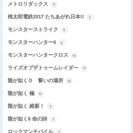
メトロリダックス
11
桃太郎電鉄2017 たちあがれ日本!!
2
モンスターストライク
3
モンスターハンター4
6
モンスターハンタークロス
16
ライズオブザトゥームレイダー
17
龍が如く０ 誓いの場所
16
龍が如く 極
12
龍が如く 維新！
3
龍が如く6 命の詩
7
ロックマンモバイル
7