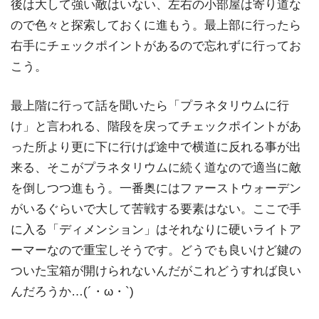
後は大して強い敵はいない、左右の小部屋は寄り道な
ので色々と探索しておくに進もう。最上部に行ったら
右手にチェックポイントがあるので忘れずに行ってお
こう。
最上階に行って話を聞いたら「プラネタリウムに行
け」と言われる、階段を戻ってチェックポイントがあ
った所より更に下に行けば途中で横道に反れる事が出
来る、そこがプラネタリウムに続く道なので適当に敵
を倒しつつ進もう。一番奥にはファーストウォーデン
がいるぐらいで大して苦戦する要素はない。ここで手
に入る「ディメンション」はそれなりに硬いライトア
ーマーなので重宝しそうです。どうでも良いけど鍵の
ついた宝箱が開けられないんだがこれどうすれば良い
んだろうか…(´・ω・`)