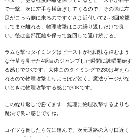
ベター、ある程度距離を保っているとビーストが右手
で一撃、次に左手を横薙ぎしてくるので、その際に左
足がこっち側に来るのですぐさま近付いて2～3回攻撃
してまた離れる、物理攻撃はこの繰り返しだけで良
い。後は全部距離を保って旋回して避け続ける。
ラムを撃つタイミングはビーストが地団駄を踏むよう
な仕草を見せた4発目のジャンプした瞬間に詠唱開始す
る感じでOKです、大体このタイミングで230は与えら
れるので物理攻撃よりよっぽど効く。魔法ゲージがな
いときに物理攻撃する感じでOKです。
この繰り返しで勝てます、無理に物理攻撃するよりも
魔法で良い感じですね。
コイツを倒したら先に進んで、次元通路の入り口近く