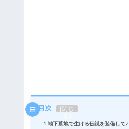
目次
[
閉じ
る
]
1
地下墓地で生ける伝説を装備して