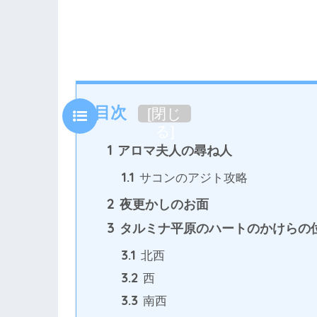
目次
[
閉じ
る
]
1
アロマ夫人の尋ね人
1.1
サコンのアジト攻略
2
夜更かしのお面
3
タルミナ平原のハートのかけらの
3.1
北西
3.2
西
3.3
南西