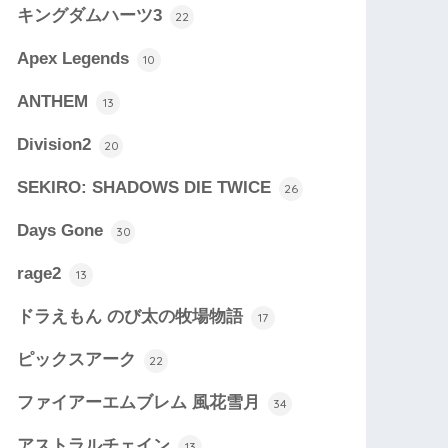
キングダムハーツ3
22
Apex Legends
10
ANTHEM
13
Division2
20
SEKIRO: SHADOWS DIE TWICE
26
Days Gone
30
rage2
13
ドラえもん のび太の牧場物語
17
ピックスアーク
22
ファイアーエムブレム 風花雪月
34
アストラルチェイン
13