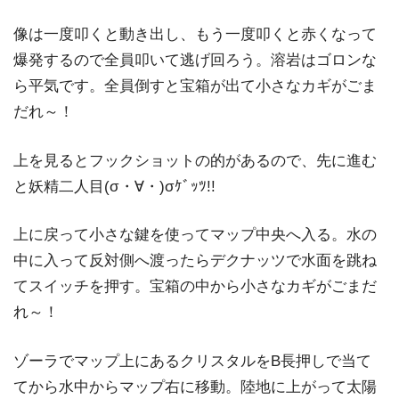
像は一度叩くと動き出し、もう一度叩くと赤くなって
爆発するので全員叩いて逃げ回ろう。溶岩はゴロンな
ら平気です。全員倒すと宝箱が出て小さなカギがごま
だれ～！
上を見るとフックショットの的があるので、先に進む
と妖精二人目(σ・∀・)σｹﾞｯﾂ!!
上に戻って小さな鍵を使ってマップ中央へ入る。水の
中に入って反対側へ渡ったらデクナッツで水面を跳ね
てスイッチを押す。宝箱の中から小さなカギがごまだ
れ～！
ゾーラでマップ上にあるクリスタルをB長押しで当て
てから水中からマップ右に移動。陸地に上がって太陽