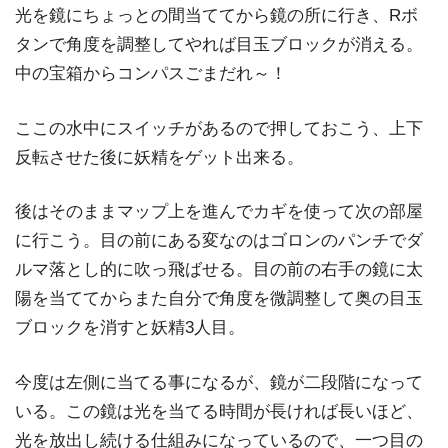
光を鏡にちょっとの間当ててから鏡の所に行き、Rボ
タンで角度を調整してやれば目玉ブロックが消える。
中の宝箱からコンパスごまだれ～！
ここの水中にスイッチがあるので押しておこう、上下
反転させた後に妖精をゲット出来る。
後はそのままマップ上を進んでカギを使って次の部屋
に行こう。目の前にある変なのはゴロンのパンチでダ
ルマ落とし的に吹っ飛ばせる。目の前の右手の鏡に太
陽を当ててからまた自分で角度を微調整して奥の目玉
ブロックを消すと妖精3人目。
今度は左側に当てる事になるが、鏡が二段階になって
いる。この鏡は光を当てる時間が長ければ長いほど、
光を放出し続ける仕組みになっているので、一つ目の