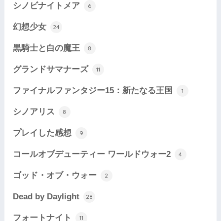
シノビナイトメア
6
幻想少女
24
黒騎士と白の魔王
8
グランドサマナーズ
11
ファイナルファンタジー15：新たなる王国
1
シノアリス
8
プレイした感想
9
コールオブデューティー ワールドウォー2
4
ゴッド・オブ・ウォー
2
Dead by Daylight
28
フォートナイト
11