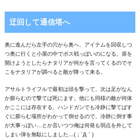
迂回して通信塔へ
奥に進んだら左手の穴から奥へ、アイテムを回収しつ
つ奥に行くと小屋の中でボス戦っぽいのになる。扉を
開けようとしたらナタリアが何かを言ってくるのでそ
こをナタリアが調べると敵が降って来る。
アサルトライフルで最初は頭を撃って、次は足がなん
か膨らむので撃てば死にます。他にも同様の敵が何体
かここには存在する、ハンドガンでも冷静に撃てばす
ぐに膨らむ場所がわかって倒せるので、冷静に倒す事
が大事っぽい…とか言いつつ俺は何発も弱点を外して
しまい弾を無駄にしました…(；´Д｀)