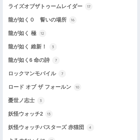
ライズオブザトゥームレイダー
17
龍が如く０ 誓いの場所
16
龍が如く 極
12
龍が如く 維新！
3
龍が如く6 命の詩
7
ロックマンモバイル
7
ロード オブ ザ フォールン
10
憂世ノ志士
3
妖怪ウォッチ2
13
妖怪ウォッチバスターズ 赤猫団
4