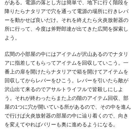
がある。電源の落とし方は簡単で、地下に行く階段を
降りたらナタリアで穴を通って電源の場所に行きレバ
ーを動かせば良いだけ。それを終えたら火炎放射器の
所に行って、今度は斧野郎達が出てきた広間を探索し
よう。
広間の小部屋の中にはアイテムが沢山あるのでナタリ
アに指差してもらってアイテムを回収していこう。一
番上の扉を開けたらナタリアで箱を開けてアイテムを
回収してからレバーをひこう。レバーを引いたら敵が
沢山出て来るのでアサルトライフルで皆殺しにしよ
う。それが終わったらまた上の階のアイテム回収、部
屋の1つに穴が開いている所があるので、その中を進ん
で行けば火炎放射器の部屋の中に辿り着くので、向き
を変えてやればバリーも奥に進めるようになる。