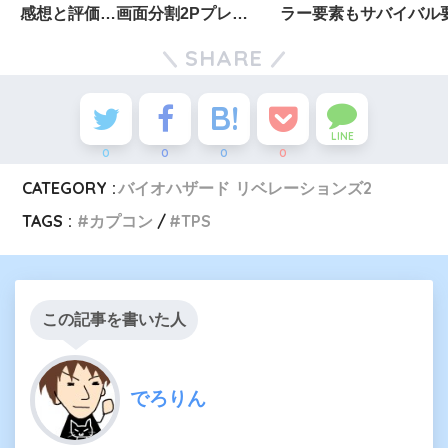
感想と評価…画面分割2Pプレイ
ラー要素もサバイバル
は期待しない方が良い
半端になった改悪品
SHARE
LINE
0
0
0
0
CATEGORY :
バイオハザード リベレーションズ2
TAGS :
カプコン
TPS
この記事を書いた人
でろりん