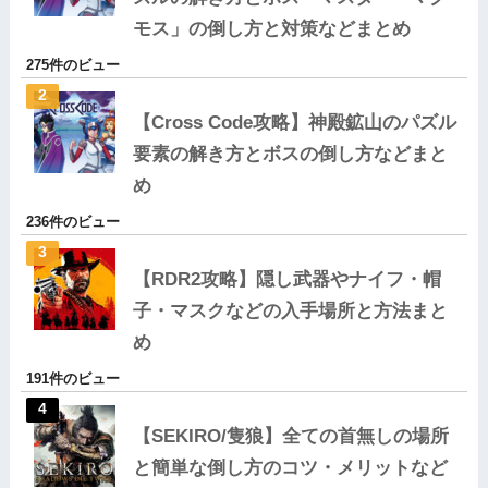
モス」の倒し方と対策などまとめ
275件のビュー
【Cross Code攻略】神殿鉱山のパズル
要素の解き方とボスの倒し方などまと
め
236件のビュー
【RDR2攻略】隠し武器やナイフ・帽
子・マスクなどの入手場所と方法まと
め
191件のビュー
【SEKIRO/隻狼】全ての首無しの場所
と簡単な倒し方のコツ・メリットなど