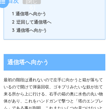
目次
[
閉じ
る
]
1
通信塔へ向かう
2
迂回して通信塔へ
3
通信塔へ向かう
通信塔へ向かう
最初の階段は通れないので左手に向かうと箱が落ちて
いるので開けて弾薬回収、ゴキブリみたいな奴が出て
来る所から上に行ける、右手の箱の奥に水色の丸い物
体があり、これをハンドガンで撃つと「塔のエンブレ
ム」である事が判明。これまたいくつか見つけないと