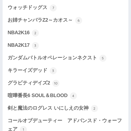
ウォッチドッグス
7
お姉チャンバラZ2～カオス～
6
NBA2K16
2
NBA2K17
3
ガンダムバトルオペレーションネクスト
5
キラーイズデッド
3
グラビティデイズ2
10
喧嘩番長6 SOUL＆BLOOD
4
剣と魔法のログレス いにしえの女神
2
コールオブデューティー アドバンスド・ウォーフ
ェア
1