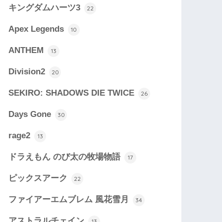
キングダムハーツ3
22
Apex Legends
10
ANTHEM
13
Division2
20
SEKIRO: SHADOWS DIE TWICE
26
Days Gone
30
rage2
13
ドラえもん のび太の牧場物語
17
ピックスアーク
22
ファイアーエムブレム 風花雪月
34
アストラルチェイン
13