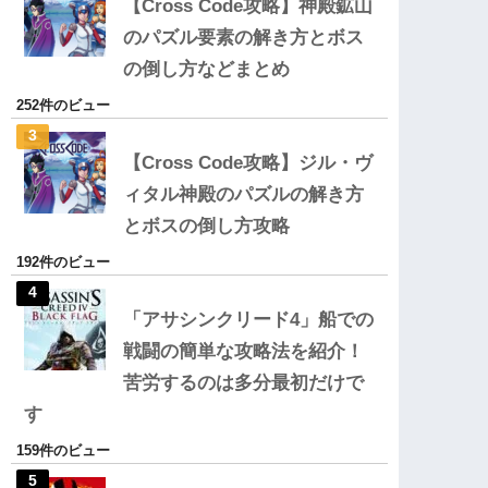
【Cross Code攻略】神殿鉱山
のパズル要素の解き方とボス
の倒し方などまとめ
252件のビュー
【Cross Code攻略】ジル・ヴ
ィタル神殿のパズルの解き方
とボスの倒し方攻略
192件のビュー
「アサシンクリード4」船での
戦闘の簡単な攻略法を紹介！
苦労するのは多分最初だけで
す
159件のビュー