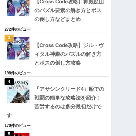
【Cross Code攻略】神殿鉱山
のパズル要素の解き方とボス
の倒し方などまとめ
272件のビュー
【Cross Code攻略】ジル・ヴ
ィタル神殿のパズルの解き方
とボスの倒し方攻略
198件のビュー
「アサシンクリード4」船での
戦闘の簡単な攻略法を紹介！
苦労するのは多分最初だけで
す
170件のビュー