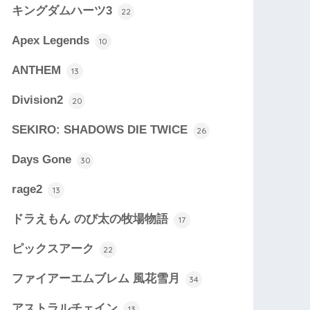
キングダムハーツ3
22
Apex Legends
10
ANTHEM
13
Division2
20
SEKIRO: SHADOWS DIE TWICE
26
Days Gone
30
rage2
13
ドラえもん のび太の牧場物語
17
ピックスアーク
22
ファイアーエムブレム 風花雪月
34
アストラルチェイン
13