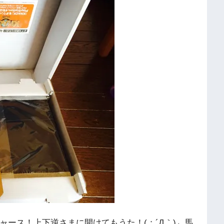
ース！上下逆さまに開けてもうた！(；´Д｀)←馬