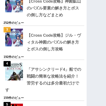
【Cross Code攻略】神殿鉱山
のパズル要素の解き方とボス
の倒し方などまとめ
252件のビュー
【Cross Code攻略】ジル・ヴ
ィタル神殿のパズルの解き方
とボスの倒し方攻略
192件のビュー
「アサシンクリード4」船での
戦闘の簡単な攻略法を紹介！
苦労するのは多分最初だけで
す
159件のビュー