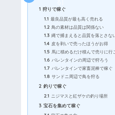
る
]
1
狩りで稼ぐ
1.1
最良品質が最も高く売れる
1.2
鳥の素材は品質は関係ない
1.3
縄で捕まえると品質を落とさな
1.4
皮を剥いで売ったほうがお得
1.5
馬に積めるだけ積んで売りに行
1.6
バレンタインの周辺で狩ろう
1.7
バレンタインで家畜泥棒で稼ぐ
1.8
サンドニ周辺で鳥を狩る
2
釣りで稼ぐ
2.1
ニジマスと紅ザケの釣り場所
3
宝石を集めて稼ぐ