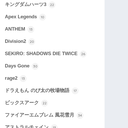
キングダムハーツ3
22
Apex Legends
10
ANTHEM
13
Division2
20
SEKIRO: SHADOWS DIE TWICE
26
Days Gone
30
rage2
13
ドラえもん のび太の牧場物語
17
ピックスアーク
22
ファイアーエムブレム 風花雪月
34
アストラルチェイン
13