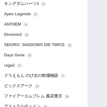
キングダムハーツ3
22
Apex Legends
10
ANTHEM
13
Division2
20
SEKIRO: SHADOWS DIE TWICE
26
Days Gone
30
rage2
13
ドラえもん のび太の牧場物語
17
ピックスアーク
22
ファイアーエムブレム 風花雪月
34
アストラルチェイン
13