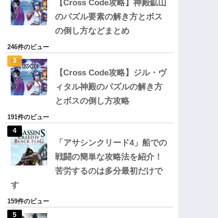
【Cross Code攻略】神殿鉱山
のパズル要素の解き方とボス
の倒し方などまとめ
246件のビュー
【Cross Code攻略】ジル・ヴ
ィタル神殿のパズルの解き方
とボスの倒し方攻略
191件のビュー
「アサシンクリード4」船での
戦闘の簡単な攻略法を紹介！
苦労するのは多分最初だけで
す
159件のビュー