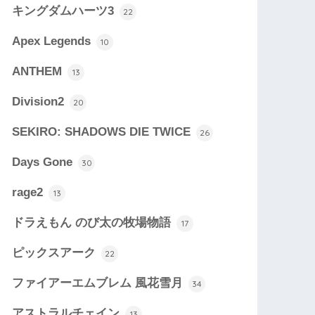
キングダムハーツ3
22
Apex Legends
10
ANTHEM
13
Division2
20
SEKIRO: SHADOWS DIE TWICE
26
Days Gone
30
rage2
13
ドラえもん のび太の牧場物語
17
ピックスアーク
22
ファイアーエムブレム 風花雪月
34
アストラルチェイン
13