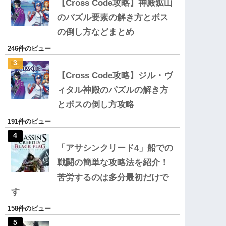
【Cross Code攻略】神殿鉱山
のパズル要素の解き方とボス
の倒し方などまとめ
246件のビュー
【Cross Code攻略】ジル・ヴ
ィタル神殿のパズルの解き方
とボスの倒し方攻略
191件のビュー
「アサシンクリード4」船での
戦闘の簡単な攻略法を紹介！
苦労するのは多分最初だけで
す
158件のビュー