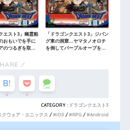
クエスト3」幽霊船
「ドラゴンクエスト3」ジパン
のおもいでを手に
グ東の洞窟…ヤマタノオロチ
アのつるぎを取り
を倒してパープルオーブを手
に入れよう
SHARE
LINE
0
0
CATEGORY :
ドラゴンクエスト3
スクウェア・エニックス
iOS
RPG
Android