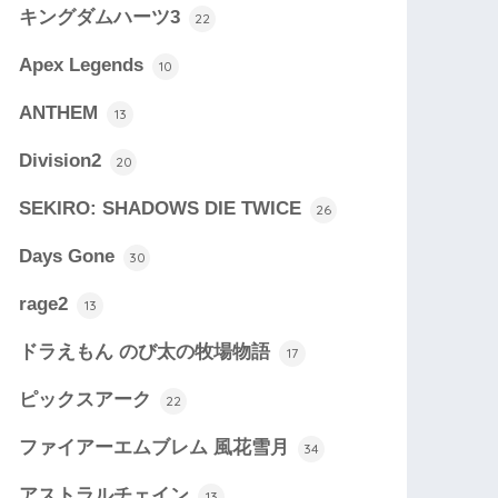
キングダムハーツ3
22
Apex Legends
10
ANTHEM
13
Division2
20
SEKIRO: SHADOWS DIE TWICE
26
Days Gone
30
rage2
13
ドラえもん のび太の牧場物語
17
ピックスアーク
22
ファイアーエムブレム 風花雪月
34
アストラルチェイン
13