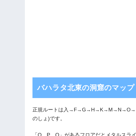
バハラタ北東の洞窟のマップ
正規ルートは入→F→G→H→K→M→N→O
のしょ)です。
「O、P、Q」があるフロアだとメタルスラ