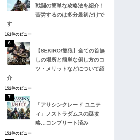
戦闘の簡単な攻略法を紹介！
苦労するのは多分最初だけで
す
161件のビュー
【SEKIRO/隻狼】全ての首無
しの場所と簡単な倒し方のコ
ツ・メリットなどについて紹
介
152件のビュー
「アサシンクレード ユニテ
ィ」ノストラダムスの謎攻
略…コンプリート済み
151件のビュー