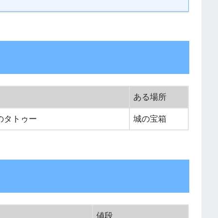
ある場所
のタトゥー
城の宝箱
値段