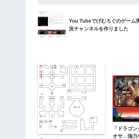
You Tubeでげむろぐのゲーム
況チャンネルを作りました
「ドラゴン
オサ…強力