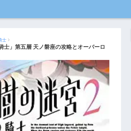
騎士
騎士」第五層 天ノ磐座の攻略とオーバーロ