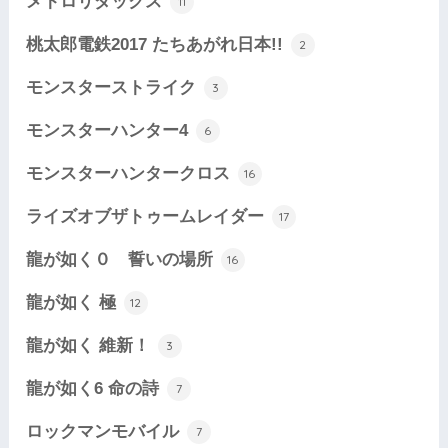
メトロリダックス
11
桃太郎電鉄2017 たちあがれ日本!!
2
モンスターストライク
3
モンスターハンター4
6
モンスターハンタークロス
16
ライズオブザトゥームレイダー
17
龍が如く０ 誓いの場所
16
龍が如く 極
12
龍が如く 維新！
3
龍が如く6 命の詩
7
ロックマンモバイル
7