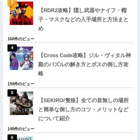
【RDR2攻略】隠し武器やナイフ・帽
子・マスクなどの入手場所と方法まと
め
160件のビュー
【Cross Code攻略】ジル・ヴィタル神
殿のパズルの解き方とボスの倒し方攻
略
150件のビュー
【SEKIRO/隻狼】全ての首無しの場所
と簡単な倒し方のコツ・メリットなど
について紹介
148件のビュー