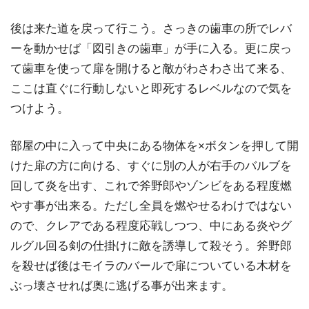
後は来た道を戻って行こう。さっきの歯車の所でレバ
ーを動かせば「図引きの歯車」が手に入る。更に戻っ
て歯車を使って扉を開けると敵がわさわさ出て来る、
ここは直ぐに行動しないと即死するレベルなので気を
つけよう。
部屋の中に入って中央にある物体を×ボタンを押して開
けた扉の方に向ける、すぐに別の人が右手のバルブを
回して炎を出す、これで斧野郎やゾンビをある程度燃
やす事が出来る。ただし全員を燃やせるわけではない
ので、クレアである程度応戦しつつ、中にある炎やグ
ルグル回る剣の仕掛けに敵を誘導して殺そう。斧野郎
を殺せば後はモイラのバールで扉についている木材を
ぶっ壊させれば奥に逃げる事が出来ます。