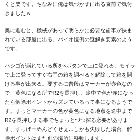
くと楽です。ちなみに俺は気づかずに出る直前で気付
きましたｗ
奥に進むと、機械があって明らかに必要な歯車が挟ま
れている部屋に出る。バイオ恒例の謎解き要素のよう
です。
ハシゴが崩れている所を×ボタンで上に登れる、モイラ
で上に登ってすぐ右手の箱を調べると解除して箱を開
ける事が出来る。要するに普段はマーカーが赤色なの
で、黄色になる所でR2を長押し、途中で色が赤になっ
たら解除ポイントからズレているって事になるようで
す。ずっとマーカーの色が黄色になる地点を途中まで
R2を長押しする事でちょっとづつ探る必要がありま
す、すっげーめんどくせぇ…しかも失敗した場合、解
除ポイントはまた別の場所に移動します。