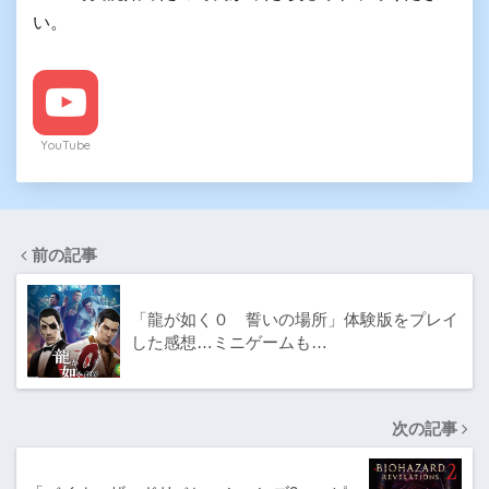
い。
YouTube
前の記事
「龍が如く０ 誓いの場所」体験版をプレイ
した感想…ミニゲームも…
次の記事