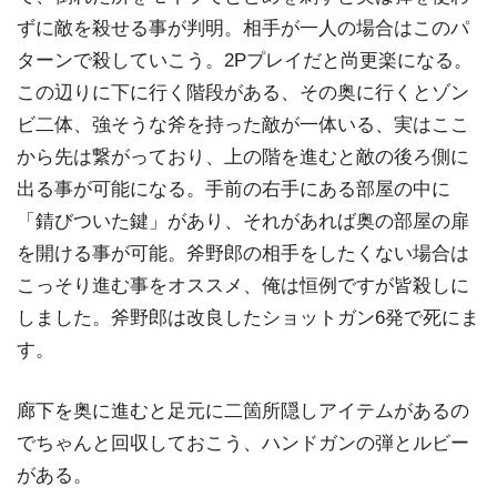
ずに敵を殺せる事が判明。相手が一人の場合はこのパ
ターンで殺していこう。2Pプレイだと尚更楽になる。
この辺りに下に行く階段がある、その奥に行くとゾン
ビ二体、強そうな斧を持った敵が一体いる、実はここ
から先は繋がっており、上の階を進むと敵の後ろ側に
出る事が可能になる。手前の右手にある部屋の中に
「錆びついた鍵」があり、それがあれば奥の部屋の扉
を開ける事が可能。斧野郎の相手をしたくない場合は
こっそり進む事をオススメ、俺は恒例ですが皆殺しに
しました。斧野郎は改良したショットガン6発で死にま
す。
廊下を奥に進むと足元に二箇所隠しアイテムがあるの
でちゃんと回収しておこう、ハンドガンの弾とルビー
がある。