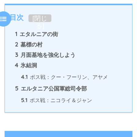
目次
[
閉じ
る
]
1
エタルニアの街
2
墓標の村
3
月面基地を強化しよう
4
氷結洞
4.1
ボス戦：クー・フーリン、アヤメ
5
エルタニア公国軍総司令部
5.1
ボス戦：ニコライ＆ジャン