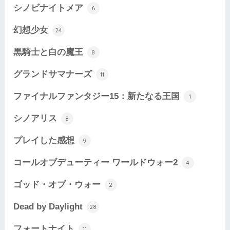
シノビナイトメア
6
幻想少女
24
黒騎士と白の魔王
8
グランドサマナーズ
11
ファイナルファンタジー15：新たなる王国
1
シノアリス
8
プレイした感想
9
コールオブデューティー ワールドウォー2
4
ゴッド・オブ・ウォー
2
Dead by Daylight
28
フォートナイト
11