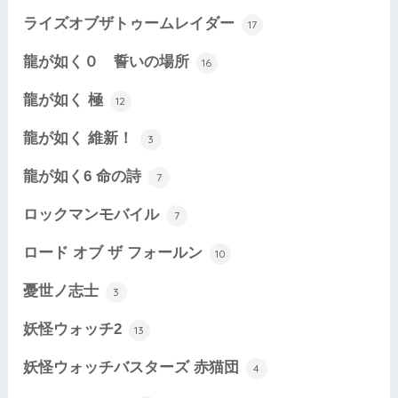
ライズオブザトゥームレイダー
17
龍が如く０ 誓いの場所
16
龍が如く 極
12
龍が如く 維新！
3
龍が如く6 命の詩
7
ロックマンモバイル
7
ロード オブ ザ フォールン
10
憂世ノ志士
3
妖怪ウォッチ2
13
妖怪ウォッチバスターズ 赤猫団
4