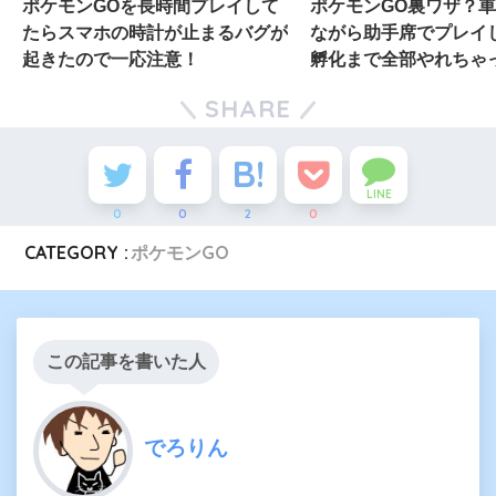
ポケモンGOを長時間プレイして
ポケモンGO裏ワザ？
たらスマホの時計が止まるバグが
ながら助手席でプレイ
起きたので一応注意！
孵化まで全部やれちゃ
SHARE
LINE
0
0
2
0
CATEGORY :
ポケモンGO
この記事を書いた人
でろりん