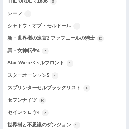
THE ORDER 1886
5
シーフ
10
シャドウ・オブ・モルドール
3
新・世界樹の迷宮2 ファフニールの騎士
10
真・女神転生4
2
Star Warsバトルフロント
1
スターオーシャン5
4
スプリンターセルブラックリスト
4
セブンナイツ
10
セインツロウ4
2
世界樹と不思議のダンジョン
10