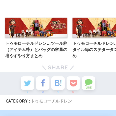
トゥモローチルドレン…ツール枠
トゥモローチルドレン
（アイテム枠）とバッグの容量の
タイル毎のステタータ
増やすやり方まとめ
め
SHARE
LINE
2
0
1
0
CATEGORY :
トゥモローチルドレン