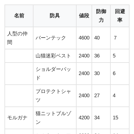
防御
回避
名前
防具
値段
力
率
人型の仲
バーンテック
4600
40
７
間
山猫迷彩ベスト
2400
36
5
ショルダーパッ
2400
30
6
ド
プロテクトシャ
2400
27
4
ツ
猫ニットブルゾ
モルガナ
4200
34
15
ン