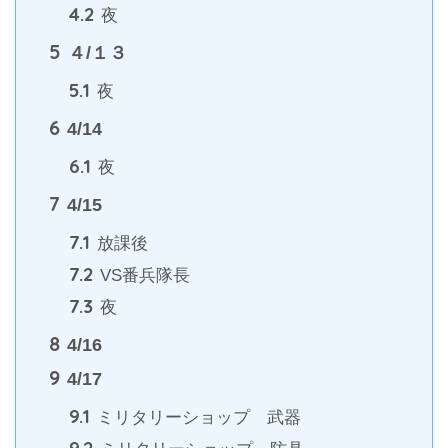
4.2
夜
5
４/１３
5.1
夜
6
4/14
6.1
夜
7
4/15
7.1
放課後
7.2
VS番兵隊長
7.3
夜
8
4/16
9
4/17
9.1
ミリタリーショップ 武器
9.2