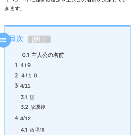
きます。
目次
[
閉じ
る
]
0.1
主人公の名前
1
４/９
2
４/１０
3
4/11
3.1
昼
3.2
放課後
4
4/12
4.1
放課後