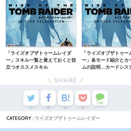
「ライズオブザトゥームレイダ
「ライズオブザトゥー
ー」スキル一覧と覚えておくと役
ー」各モード紹介とカ
立つオススメスキル
ムの説明…カードシス
してクレジットを稼ご
SHARE
LINE
0
0
0
0
CATEGORY :
ライズオブザトゥームレイダー