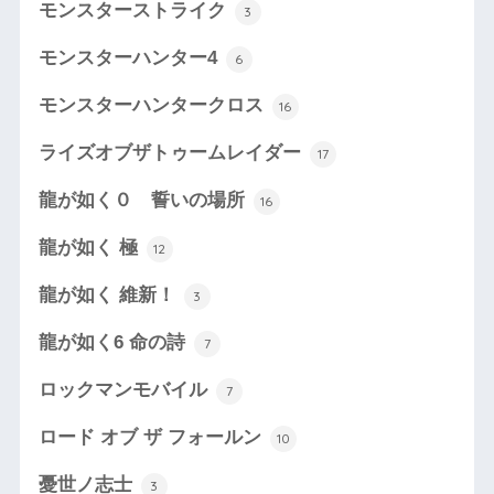
モンスターストライク
3
モンスターハンター4
6
モンスターハンタークロス
16
ライズオブザトゥームレイダー
17
龍が如く０ 誓いの場所
16
龍が如く 極
12
龍が如く 維新！
3
龍が如く6 命の詩
7
ロックマンモバイル
7
ロード オブ ザ フォールン
10
憂世ノ志士
3