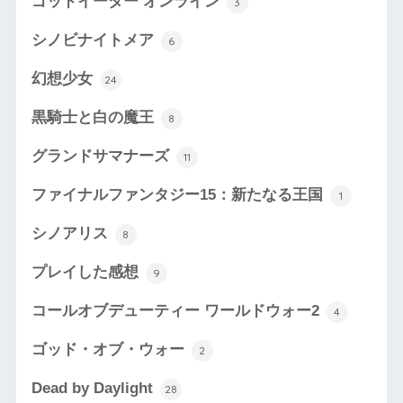
ゴッドイーター オンライン
3
シノビナイトメア
6
幻想少女
24
黒騎士と白の魔王
8
グランドサマナーズ
11
ファイナルファンタジー15：新たなる王国
1
シノアリス
8
プレイした感想
9
コールオブデューティー ワールドウォー2
4
ゴッド・オブ・ウォー
2
Dead by Daylight
28