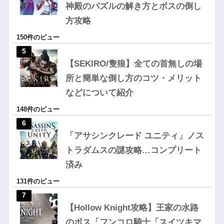
神殿のパズルの解き方とボスの倒し
方攻略
150件のビュー
【SEKIRO/隻狼】全ての首無しの場
所と簡単な倒し方のコツ・メリット
などについて紹介
148件のビュー
「アサシンクレード ユニティ」ノス
トラダムスの謎攻略…コンプリート
済み
131件のビュー
【Hollow Knight攻略】王家の水路
のボス「フンコロ騎士「スイツキマ