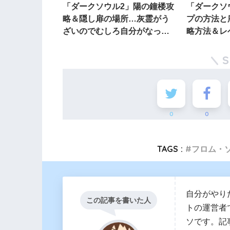
「ダークソウル2」陽の鐘楼攻
「ダークソ
略＆隠し扉の場所…灰霊がう
プの方法と
ざいのでむしろ自分がなった
略方法＆レ
方がアイテム探索しやすい
0
0
TAGS :
フロム・
自分がやり
この記事を書いた人
トの運営者
ソです。記事