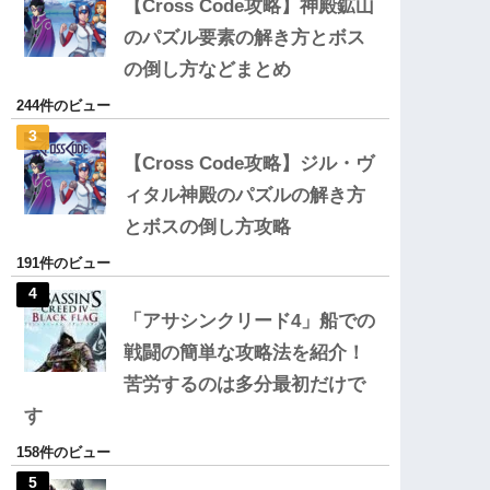
【Cross Code攻略】神殿鉱山
のパズル要素の解き方とボス
の倒し方などまとめ
244件のビュー
【Cross Code攻略】ジル・ヴ
ィタル神殿のパズルの解き方
とボスの倒し方攻略
191件のビュー
「アサシンクリード4」船での
戦闘の簡単な攻略法を紹介！
苦労するのは多分最初だけで
す
158件のビュー