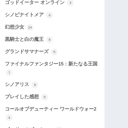
ゴッドイーター オンライン
3
シノビナイトメア
6
幻想少女
24
黒騎士と白の魔王
8
グランドサマナーズ
11
ファイナルファンタジー15：新たなる王国
1
シノアリス
8
プレイした感想
9
コールオブデューティー ワールドウォー2
4