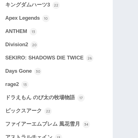
キングダムハーツ3
22
Apex Legends
10
ANTHEM
13
Division2
20
SEKIRO: SHADOWS DIE TWICE
26
Days Gone
30
rage2
13
ドラえもん のび太の牧場物語
17
ピックスアーク
22
ファイアーエムブレム 風花雪月
34
アストラルチェイン
13