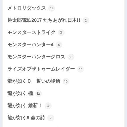
メトロリダックス
11
桃太郎電鉄2017 たちあがれ日本!!
2
モンスターストライク
3
モンスターハンター4
6
モンスターハンタークロス
16
ライズオブザトゥームレイダー
17
龍が如く０ 誓いの場所
16
龍が如く 極
12
龍が如く 維新！
3
龍が如く6 命の詩
7