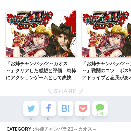
「お姉チャンバラZ2～カオス
「お姉チャンバラZ2～
～」クリアした感想と評価…純粋
～」戦闘のコツ…ボス
にアクションゲームとして爽快感
アドライブと忘我があ
が強く面白いがお色気は微妙
SHARE
LINE
0
0
0
0
CATEGORY :
お姉チャンバラZ2～カオス～