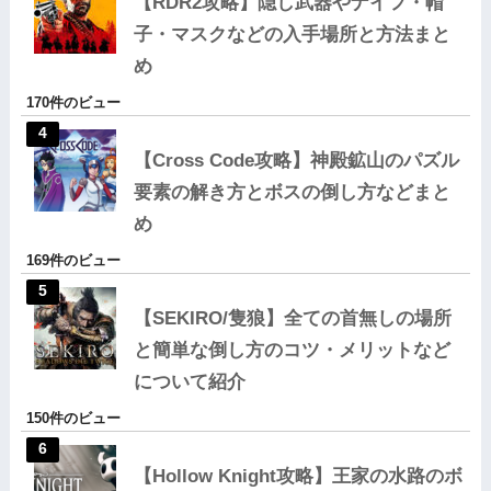
【RDR2攻略】隠し武器やナイフ・帽
子・マスクなどの入手場所と方法まと
め
170件のビュー
【Cross Code攻略】神殿鉱山のパズル
要素の解き方とボスの倒し方などまと
め
169件のビュー
【SEKIRO/隻狼】全ての首無しの場所
と簡単な倒し方のコツ・メリットなど
について紹介
150件のビュー
【Hollow Knight攻略】王家の水路のボ