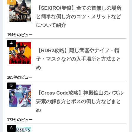
【SEKIRO/隻狼】全ての首無しの場所
と簡単な倒し方のコツ・メリットなど
について紹介
194件のビュー
【RDR2攻略】隠し武器やナイフ・帽
子・マスクなどの入手場所と方法まと
め
185件のビュー
【Cross Code攻略】神殿鉱山のパズル
要素の解き方とボスの倒し方などまと
め
173件のビュー