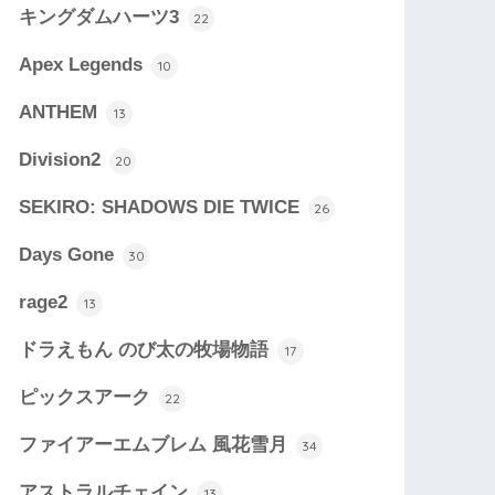
キングダムハーツ3
22
Apex Legends
10
ANTHEM
13
Division2
20
SEKIRO: SHADOWS DIE TWICE
26
Days Gone
30
rage2
13
ドラえもん のび太の牧場物語
17
ピックスアーク
22
ファイアーエムブレム 風花雪月
34
アストラルチェイン
13