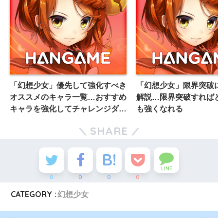
「幻想少女」優先して強化すべき
「幻想少女」限界突破
オススメのキャラ一覧…おすすめ
解説…限界突破すれば
キャラを強化してチャレンジダン
も強くなれる
ジョンなどを制覇しよう
SHARE
LINE
0
0
0
0
CATEGORY :
幻想少女