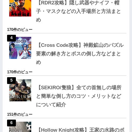
【RDR2攻略】隠し武器やナイフ・帽
子・マスクなどの入手場所と方法まと
め
170件のビュー
【Cross Code攻略】神殿鉱山のパズル
要素の解き方とボスの倒し方などまと
め
170件のビュー
【SEKIRO/隻狼】全ての首無しの場所
と簡単な倒し方のコツ・メリットなど
について紹介
151件のビュー
【Hollow Knight攻略】王家の水路のボ