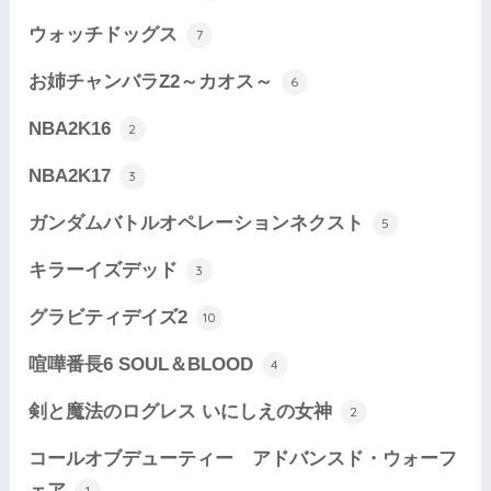
ウォッチドッグス
7
お姉チャンバラZ2～カオス～
6
NBA2K16
2
NBA2K17
3
ガンダムバトルオペレーションネクスト
5
キラーイズデッド
3
グラビティデイズ2
10
喧嘩番長6 SOUL＆BLOOD
4
剣と魔法のログレス いにしえの女神
2
コールオブデューティー アドバンスド・ウォーフ
ェア
1