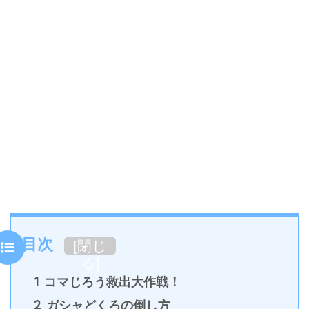
目次
[
閉じ
る
]
1
コマじろう救出大作戦！
2
ガシャどくろの倒し方