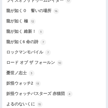
ライズオブザトゥームレイダー
17
龍が如く０ 誓いの場所
16
龍が如く 極
12
龍が如く 維新！
3
龍が如く6 命の詩
7
ロックマンモバイル
7
ロード オブ ザ フォールン
10
憂世ノ志士
3
妖怪ウォッチ2
13
妖怪ウォッチバスターズ 赤猫団
4
よるのないくに
15