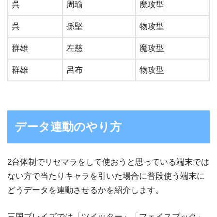
呉
周瑜
魔攻型
呉
孫堅
物攻型
群雄
左慈
魔攻型
群雄
呂布
物攻型
データ連動のやり方
2台体制でリセマラをして使おうと思っている端末では
ない方で当たりキャラを引いた場合に普段使う端末に
どうデータを連動させるかを紹介します。
三国ブレイズでは「ツイッター」「フェイスブック」