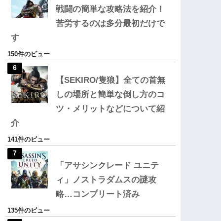
戦闘の簡単な攻略法を紹介！
苦労するのは多分最初だけで
す
150件のビュー
【SEKIRO/隻狼】全ての首無
しの場所と簡単な倒し方のコ
ツ・メリットなどについて紹
介
141件のビュー
「アサシンクレード ユニテ
ィ」ノストラダムスの謎攻
略…コンプリート済み
135件のビュー