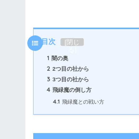
目次
[
閉じ
る
]
1
闇の奥
2
2つ目の社から
3
3つ目の社から
4
飛緑魔の倒し方
4.1
飛緑魔との戦い方